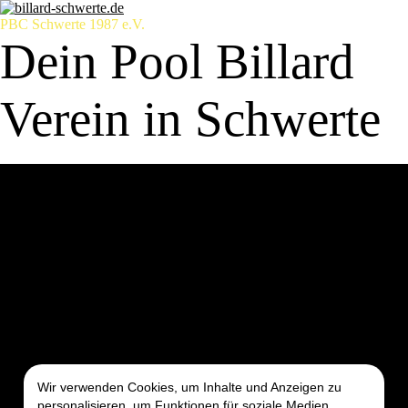
PBC Schwerte 1987 e.V.
Dein Pool Billard
Verein in Schwerte
Startseite
Verein
Erfolge
Anfahrt
Öffnungszeiten
Mannschaften
1. Mannschaft
2. Mannschaft
3. Mannschaft
4. Mannschaft
5. Mannschaft
6. Mannschaft
7. Mannschaft
8. Mannschaft
Wir verwenden Cookies, um Inhalte und Anzeigen zu
Mitgliedschaft
personalisieren, um Funktionen für soziale Medien