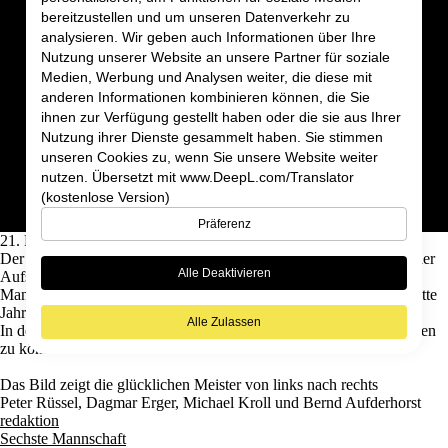
Kontakt
bereitzustellen und um unseren Datenverkehr zu
Blog
analysieren. Wir geben auch Informationen über Ihre
News
Nutzung unserer Website an unsere Partner für soziale
Erste Mannschaft
Medien, Werbung und Analysen weiter, die diese mit
Zweite Mannschaft
anderen Informationen kombinieren können, die Sie
Dritte Mannschaft
ihnen zur Verfügung gestellt haben oder die sie aus Ihrer
Vierte Mannschaft
Fünfte Mannschaft
Nutzung ihrer Dienste gesammelt haben. Sie stimmen
Sechste Mannschaft
unseren Cookies zu, wenn Sie unsere Website weiter
Siebte Mannschaft
nutzen. Übersetzt mit www.DeepL.com/Translator
Achte Mannschaft
(kostenlose Version)
Schwerte 6 wird Meister
Präferenz
21. Mai 2025
Der 6. Mannschaft des PBC Schwerte 87 konnte in dieser Saison der
Alle Deaktivieren
Aufstieg in die Bezirksliga gelingen. Des Weiteren, schaffte es die
Mannschaft um Mannschaftsführer Bernd Aufderhorst das komplette
Jahr ungeschlagen zu bleiben.
Alle Zulassen
In der kommenden Saison hofft die Mannschaft den Platz verteidigen
zu können
Das Bild zeigt die glücklichen Meister von links nach rechts
Peter Rüssel, Dagmar Erger, Michael Kroll und Bernd Aufderhorst
redaktion
Sechste Mannschaft