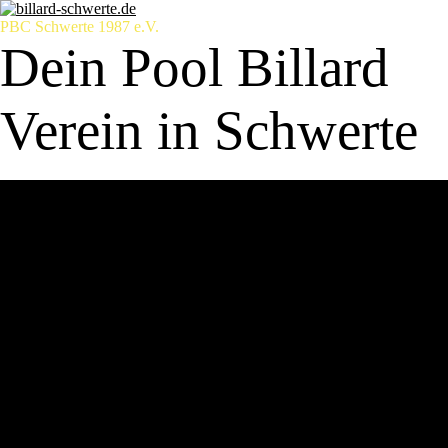
PBC Schwerte 1987 e.V.
Dein Pool Billard
Verein in Schwerte
Startseite
Verein
Erfolge
Anfahrt
Öffnungszeiten
Mannschaften
1. Mannschaft
2. Mannschaft
3. Mannschaft
4. Mannschaft
5. Mannschaft
6. Mannschaft
7. Mannschaft
8. Mannschaft
Mitgliedschaft