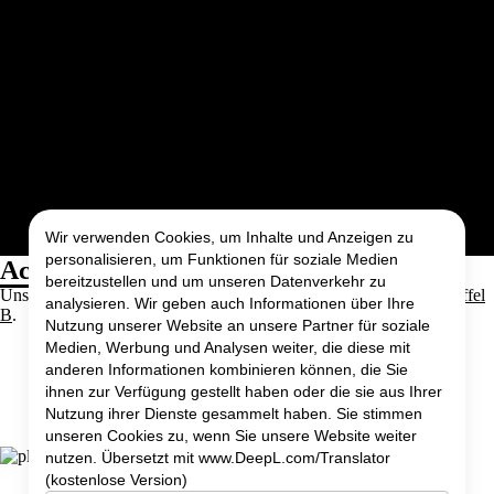
Kontakt
Blog
News
Erste Mannschaft
Zweite Mannschaft
Dritte Mannschaft
Vierte Mannschaft
Fünfte Mannschaft
Sechste Mannschaft
Siebte Mannschaft
Achte Mannschaft
8. Mannschaft
Wir verwenden Cookies, um Inhalte und Anzeigen zu
personalisieren, um Funktionen für soziale Medien
Achte Mannschaft
bereitzustellen und um unseren Datenverkehr zu
Unsere achte Mannschaft spielt in der
BVW Nordost Kreisliga Staffel
analysieren. Wir geben auch Informationen über Ihre
B
.
Nutzung unserer Website an unsere Partner für soziale
Medien, Werbung und Analysen weiter, die diese mit
anderen Informationen kombinieren können, die Sie
SPIELPLAN & LIGATABELLE
ihnen zur Verfügung gestellt haben oder die sie aus Ihrer
Nutzung ihrer Dienste gesammelt haben. Sie stimmen
unseren Cookies zu, wenn Sie unsere Website weiter
nutzen. Übersetzt mit www.DeepL.com/Translator
(kostenlose Version)