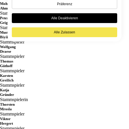
Mohsen
Präferenz
Ahmedi
Stammspieler
Peter
Alle Deaktivieren
Geiger
Stammspieler
Mustafa
Alle Zulassen
Biyik
Stammspieler
Wolfgang
Draese
Stammspieler
Thomas
Güthoff
Stammspieler
Karsten
Greilich
Stammspieler
Katja
Gründer
Stammspielerin
Thorsten
Mrosla
Stammspieler
Viktor
Hergert
Stammspieler